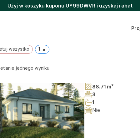
Użyj w koszyku kuponu UY99DWVR i uzyskaj rabat
Pro
×
etuj wszystko
1
etlanie jednego wyniku
88.71 m²
3
1
Nie