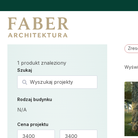
Przejdź
do
treści
Zres
1
produkt znaleziony
Wyświ
Szukaj
Szukaj
Rodzaj budynku
N/A
Cena projektu