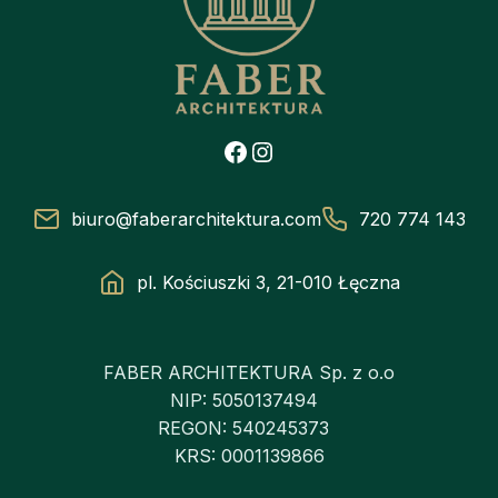
Facebook
Instagram
biuro@faberarchitektura.com
720 774 143
pl. Kościuszki 3, 21-010 Łęczna
FABER ARCHITEKTURA Sp. z o.o
NIP: 5050137494
REGON: 540245373
KRS: 0001139866